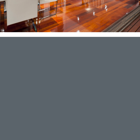
Furniture Selection
Lorem ipsum dolor sit amet, consectetuer adipiscing elit.
Aenean commodo ligula eget dolor. Aenean massa. Cum
sociis natoque penatibus et magnis dis parturient montes,
nascetur ridiculus mus. Donec quam felis, ultricies nec,
pellentesque eu, pretium quis, sem. Nulla consequat
massa quis enim.