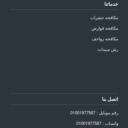
خدماتنا
مكافحه حشرات
مكافحه قوارض
مكافحه زواحف
رش مبيدات
اتصل بنا
رقم موبايل : 01001977587
واتساب : 01001977587