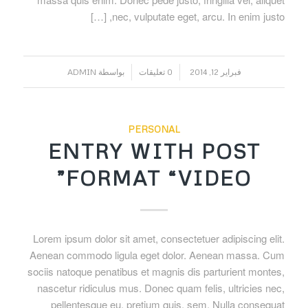
nec, vulputate eget, arcu. In enim justo, […]
/
/
فبراير 12, 2014
0 تعليقات
بواسطة
ADMIN
PERSONAL
ENTRY WITH POST
FORMAT “VIDEO”
Lorem ipsum dolor sit amet, consectetuer adipiscing elit.
Aenean commodo ligula eget dolor. Aenean massa. Cum
sociis natoque penatibus et magnis dis parturient montes,
nascetur ridiculus mus. Donec quam felis, ultricies nec,
pellentesque eu, pretium quis, sem. Nulla consequat