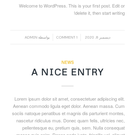
Welcome to WordPress. This is your first post. Edit or
delete it, then start writing!
/
/
ديسمبر 8, 2020
1 COMMENT
بواسطة
ADMIN
NEWS
A NICE ENTRY
Lorem ipsum dolor sit amet, consectetuer adipiscing elit.
Aenean commodo ligula eget dolor. Aenean massa. Cum
sociis natoque penatibus et magnis dis parturient montes,
nascetur ridiculus mus. Donec quam felis, ultricies nec,
pellentesque eu, pretium quis, sem. Nulla consequat
massa quis enim. Donec pede justo, fringilla vel, aliquet