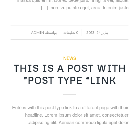
nec, vulputate eget, arcu. In enim justo, […]
/
/
يناير 24, 2013
0 تعليقات
بواسطة
ADMIN
NEWS
THIS IS A POST WITH
POST TYPE “LINK”
Entries with this post type link to a different page with their
headline. Lorem ipsum dolor sit amet, consectetuer
adipiscing elit. Aenean commodo ligula eget dolor.