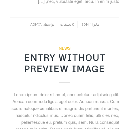
nec, vulputate eget, arcu. In enim justo, […]
/
/
مايو 11, 2014
0 تعليقات
بواسطة
ADMIN
NEWS
ENTRY WITHOUT
PREVIEW IMAGE
Lorem ipsum dolor sit amet, consectetuer adipiscing elit.
Aenean commodo ligula eget dolor. Aenean massa. Cum
sociis natoque penatibus et magnis dis parturient montes,
nascetur ridiculus mus. Donec quam felis, ultricies nec,
pellentesque eu, pretium quis, sem. Nulla consequat
massa quis enim. Donec pede justo, fringilla vel, aliquet