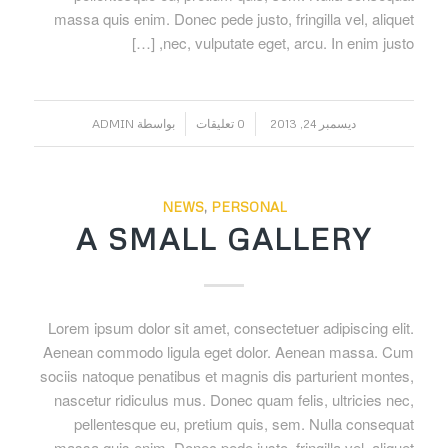
massa quis enim. Donec pede justo, fringilla vel, aliquet
nec, vulputate eget, arcu. In enim justo, […]
/
/
ديسمبر 24, 2013
0 تعليقات
بواسطة
ADMIN
NEWS
,
PERSONAL
A SMALL GALLERY
Lorem ipsum dolor sit amet, consectetuer adipiscing elit.
Aenean commodo ligula eget dolor. Aenean massa. Cum
sociis natoque penatibus et magnis dis parturient montes,
nascetur ridiculus mus. Donec quam felis, ultricies nec,
pellentesque eu, pretium quis, sem. Nulla consequat
massa quis enim. Donec pede justo, fringilla vel, aliquet