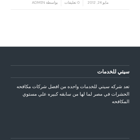
/
/
مايو 24, 2012
0 تعليقات
بواسطة
ADMIN
سيتي للخدمات
تعد شركه سيتي للخدمات واحده من افضل شركات مكافحه
الحشرات في مصر لما لها من سابقه كبيره علي مستوي
المكافحه