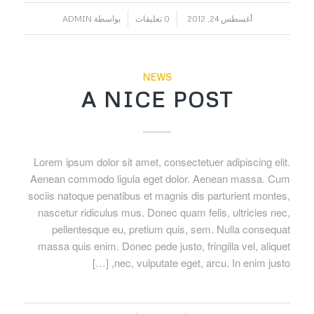
/
/
أغسطس 24, 2012
0 تعليقات
بواسطة
ADMIN
NEWS
A NICE POST
Lorem ipsum dolor sit amet, consectetuer adipiscing elit.
Aenean commodo ligula eget dolor. Aenean massa. Cum
sociis natoque penatibus et magnis dis parturient montes,
nascetur ridiculus mus. Donec quam felis, ultricies nec,
pellentesque eu, pretium quis, sem. Nulla consequat
massa quis enim. Donec pede justo, fringilla vel, aliquet
nec, vulputate eget, arcu. In enim justo, […]